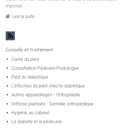
mycose .
de Pourquoi consulter le cabinet de Podologie
Lire la suite
pour une Mycose, et qu'est ce que c'est ?
Votre pédicure podologue à Paris vous
informe
Conseils et traitement
Santé du pied
Consultation Pédicure-Podologue
Pied du diabétique
L’infection du pied chez le diabétique
Autres appareillages - Orthoplastie
Orthèse plantaire - Semelle orthopédique
Hygiène au cabinet
Le diabète et la pédicurie