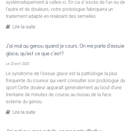
systématiquement à celles-ci. En ca d 'excès de l'un ou de
l'autre et de douleurs, votre podologue fabriquera un
traitement adapté en réalisant des semelles
de On me dit que je suis pronateur ou
Lire la suite
supinateur. qu'est-ce que cela veut dire?
J’ai mal au genou quand je cours. On me parle d’essuie
glace, qu’est ce que c’est?
Le 23 avril 2020
Le syndrome de l’essuie glace est la pathologie la plus
fréquente du coureur qui vient consulter son podologue du
sport.Cette douleur apparaît généralement au bout d’une
trentaine de minutes de course au niveau de la face
externe du genou.
de J’ai mal au genou quand je cours. On me
Lire la suite
parle d’essuie glace, qu’est ce que c’est?