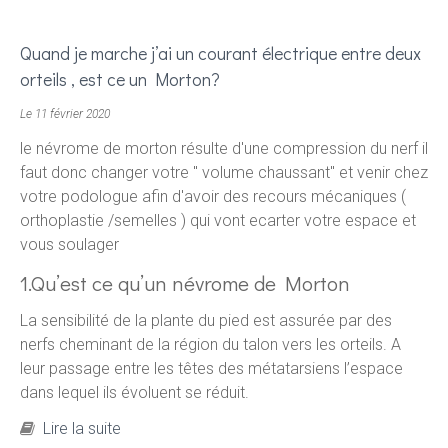
de pédicurie sont pris en charge...
Quand je marche j’ai un courant électrique entre deux
orteils , est ce un Morton?
Le 11 février 2020
le névrome de morton résulte d'une compression du nerf il
faut donc changer votre " volume chaussant" et venir chez
votre podologue afin d'avoir des recours mécaniques (
orthoplastie /semelles ) qui vont ecarter votre espace et
vous soulager
1.Qu’est ce qu’un névrome de Morton
La sensibilité de la plante du pied est assurée par des
nerfs cheminant de la région du talon vers les orteils. A
leur passage entre les têtes des métatarsiens l’espace
dans lequel ils évoluent se réduit.
de Quand je marche j’ai un courant électrique
Lire la suite