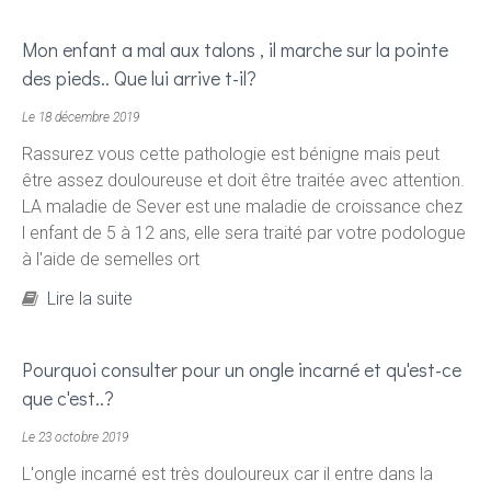
entre deux orteils , est ce un Morton?
Mon enfant a mal aux talons , il marche sur la pointe
des pieds.. Que lui arrive t-il?
Le 18 décembre 2019
Rassurez vous cette pathologie est bénigne mais peut
être assez douloureuse et doit être traitée avec attention.
LA maladie de Sever est une maladie de croissance chez
l enfant de 5 à 12 ans, elle sera traité par votre podologue
à l'aide de semelles ort
de Mon enfant a mal aux talons , il marche sur
Lire la suite
la pointe des pieds.. Que lui arrive t-il?
Pourquoi consulter pour un ongle incarné et qu'est-ce
que c'est..?
Le 23 octobre 2019
L'ongle incarné est très douloureux car il entre dans la