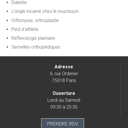
Diabète
L’ongle incarné chez le nourrisson
Orthonyxie, orthoplastie
Pied d'athlète
Réflexologie plantaire
Semelles orthopédiques
Adresse
6, rue Ordener
75018 Paris
Ouverture
Lundi au Samedi
09:30 à 20:30
PRENDRE RDV