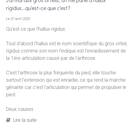
J'ai mal aux gros orteils, on me parle d'hallux
rigidus...qu'est-ce que c'est?
Le 07 avril 2020
Qu'est ce que l'hallux rigidus:
Tout d’abord l’hallux est le nom scientifique du gros orteil,
rigidus comme son nom l’indique est l’enraidissement de
la 1ère articulation causé par de l’arthrose.
C’est l’arthrose la plus fréquente du pied, elle touche
surtout l’extension qui est enraidie, ce qui rend la marche
gênante car c’est l’articulation qui permet de propulser le
pied.
Deux causes :
de J'ai mal aux gros orteils, on me parle
Lire la suite
d'hallux rigidus...qu'est-ce que c'est?