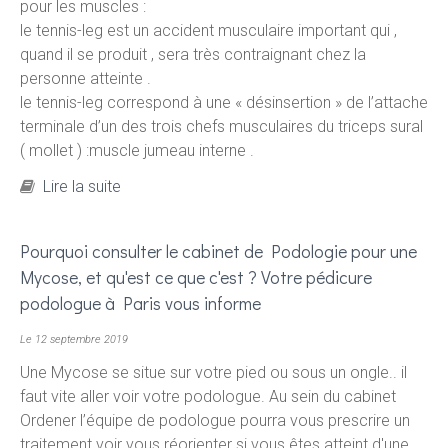
pour les muscles :
le tennis-leg est un accident musculaire important qui ,
quand il se produit , sera très contraignant chez la
personne atteinte .
le tennis-leg correspond à une « désinsertion » de l’attache
terminale d’un des trois chefs musculaires du triceps sural
( mollet ) :muscle jumeau interne .
de Le tennis leg ... qu'est ce que c'est et
Lire la suite
pourquoi aller voir mon podologue?
Pourquoi consulter le cabinet de Podologie pour une
Mycose, et qu'est ce que c'est ? Votre pédicure
podologue à Paris vous informe
Le 12 septembre 2019
Une Mycose se situe sur votre pied ou sous un ongle.. il
faut vite aller voir votre podologue. Au sein du cabinet
Ordener l’équipe de podologue pourra vous prescrire un
traitement voir vous réorienter si vous êtes atteint d'une